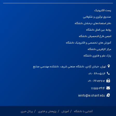
پست الکترونیک
صندوق نوآوری و شکوفایی
دفتر استعدادهای درخشان دانشگاه
روابط بین الملل دانشگاه
انجمن فارغ التحصیلان دانشگاه
آموزش های تخصصی و الکترونیک دانشگاه
مرکز کارافرینی دانشگاه
پارک علم و فناوری دانشگاه
تهران، خیابان آزادی، دانشگاه صنعتی شریف، دانشکده مهندسی صنایع
66005116 - ۰۲۱
66022702 - ۰۲۱
11155-3414
ieinfo@ie.sharif.edu
آشنایی با دانشگاه
آموزش
پژوهش و فناوری
پرتال خبری