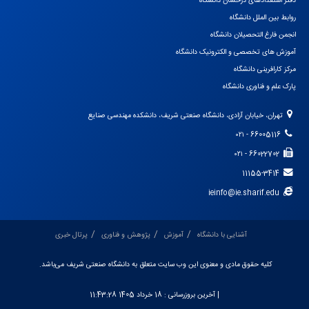
دفتر استعدادهای درخشان دانشگاه
روابط بین الملل دانشگاه
انجمن فارغ التحصیلان دانشگاه
آموزش های تخصصی و الکترونیک دانشگاه
مرکز کارافرینی دانشگاه
پارک علم و فناوری دانشگاه
تهران، خیابان آزادی، دانشگاه صنعتی شریف، دانشکده مهندسی صنایع
66005116 - ۰۲۱
66022702 - ۰۲۱
11155-3414
ieinfo@ie.sharif.edu
آشنایی با دانشگاه
آموزش
پژوهش و فناوری
پرتال خبری
کلیه حقوق مادی و معنوی این وب سایت متعلق به دانشگاه صنعتی شریف می‌باشد.
| آخرین بروزرسانی :
18 خرداد 1405 11:43:28